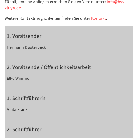
Für allgemeine Anliegen erreichen Sie den Verein unter:
info@hvv-
vluyn.de
Weitere Kontaktmöglichkeiten finden Sie unter
Kontakt
.
1. Vorsitzender
Hermann Düsterbeck
2. Vorsitzende / Öffentlichkeitsarbeit
Elke Wimmer
1. Schriftführerin
Anita Franz
2. Schriftführer